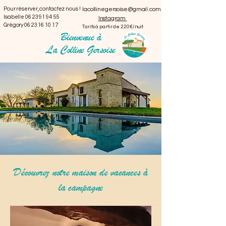
Pour réserver, contactez nous !
lacollinegersoise@gmail.com
Isabelle
06 23 91 94 55
Instagram
Grégory
06 23 16 10 17
Tarifs à partir de 220€/nuit
Bienvenue à
La Colline Gersoise
Découvrez notre maison de vacances à
la campagne