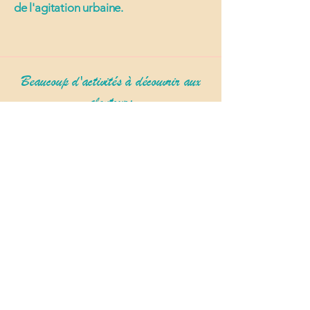
de l'agitation urbaine.
Beaucoup d'activités à découvrir aux
alentours
Office de tourisme
Nous sommes là, contactez nous !